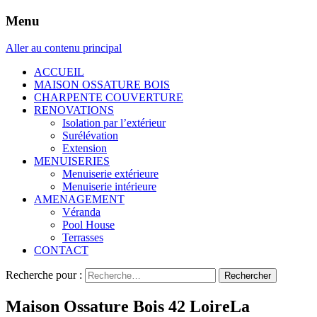
Menu
Aller au contenu principal
ACCUEIL
MAISON OSSATURE BOIS
CHARPENTE COUVERTURE
RENOVATIONS
Isolation par l’extérieur
Surélévation
Extension
MENUISERIES
Menuiserie extérieure
Menuiserie intérieure
AMENAGEMENT
Véranda
Pool House
Terrasses
CONTACT
Recherche pour :
Maison Ossature Bois 42 LoireLa