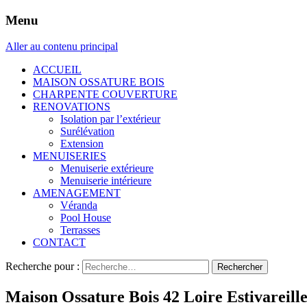
Menu
Aller au contenu principal
ACCUEIL
MAISON OSSATURE BOIS
CHARPENTE COUVERTURE
RENOVATIONS
Isolation par l’extérieur
Surélévation
Extension
MENUISERIES
Menuiserie extérieure
Menuiserie intérieure
AMENAGEMENT
Véranda
Pool House
Terrasses
CONTACT
Recherche pour :
Maison Ossature Bois 42 Loire Estivareill